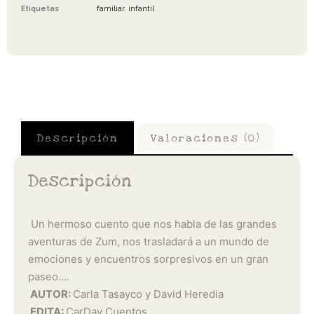
Etiquetas
familiar
,
infantil
Descripción
Valoraciones (0)
Descripción
Un hermoso cuento que nos habla de las grandes
aventuras de Zum, nos trasladará a un mundo de
emociones y encuentros sorpresivos en un gran
paseo….
AUTOR:
Carla Tasayco y David Heredia
EDITA:
CarDav Cuentos