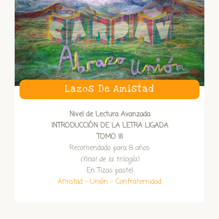
Lazos De Amistad
Nivel de Lectura Avanzada
INTRODUCCIÓN DE LA LETRA LIGADA
TOMO III
Recomendado para 8 años
(final de la trilogía)
En Tizas pastel
Amistad – Unión – Confraternidad