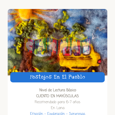
Festejos En El Pueblo
Nivel de Lectura Básico
CUENTO EN MAYÚSCULAS
Recomendado para 6-7 años
En Lana
Emoción – Exploración – Sorpresas